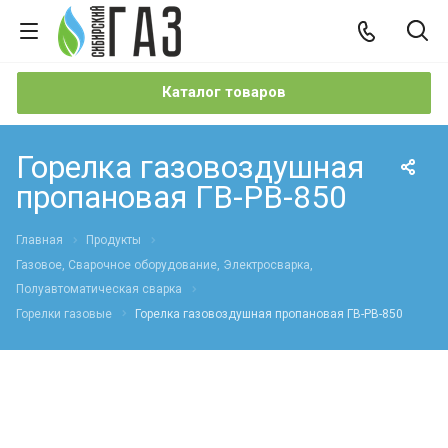
Каталог товаров
Горелка газовоздушная
пропановая ГВ-РВ-850
Главная
Продукты
Газовое, Сварочное оборудование, Электросварка,
Полуавтоматическая сварка
Горелки газовые
Горелка газовоздушная пропановая ГВ-РВ-850