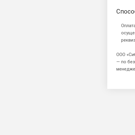
Спосо
Оплат
осуще
рекви
ООО «Сиб
— по без
менедже