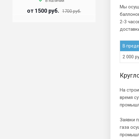
В наличии
Мы осущ
от 1500 руб.
1700 руб.
баллонов
2-3 часо
доставки
В пред
2 000 р
Кругл
На стро
время су
промышл
Заявки п
газа осу
промышле