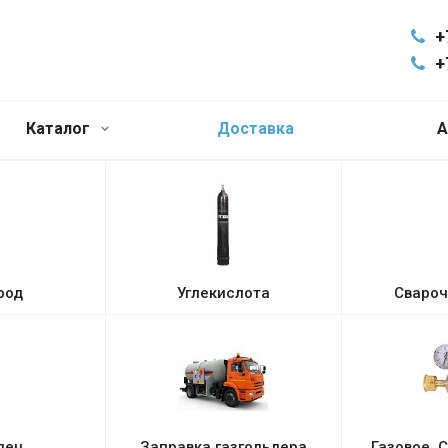
+
+
Каталог
Доставка
А
род
Углекислота
Свароч
лен
Заправка газгольдера