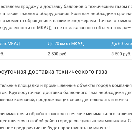
ествляем продажу и доставку баллонов с техническим газом п
 а также газового оборудования. Если вам необходима срочная
в с момента обращения к нашим менеджерами. Точная стоимост
 (удаленности от МКАД), а не от заказанного объема товара— 
елах МКАД
До 20 км от МКАД
До 60 км 
уб.
2 500 руб.
3 500 руб.
осуточная доставка технического газа
ительные площадки и промышленные объекты города компания «
ток. Круглосуточная доставка баллонного газа необходима дл
енных компаний, продолжающих свою деятельность и ночью.
ринимаются и обрабатываются в течение минимального количес
ществляется в любой район города специальными машинами. С 
нное предприятие не будет простаивать ни минуты!