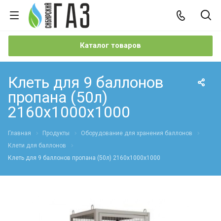
Каталог товаров
Клеть для 9 баллонов
пропана (50л)
2160х1000х1000
Главная
Продукты
Оборудование для хранения баллонов
Клети для баллонов
Клеть для 9 баллонов пропана (50л) 2160х1000х1000