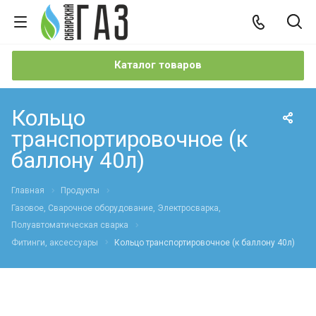
Каталог товаров
Кольцо
транспортировочное (к
баллону 40л)
Главная
Продукты
Газовое, Сварочное оборудование, Электросварка,
Полуавтоматическая сварка
Фитинги, аксессуары
Кольцо транспортировочное (к баллону 40л)